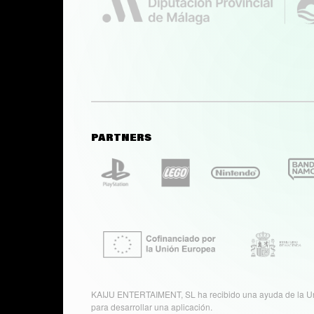
PARTNERS
KAIJU ENTERTAIMENT, SL ha recibido una ayuda de la U
para desarrollar una aplicación.