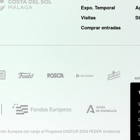
Expo. Temporal
A
Visitas
S
Comprar entradas
nión Europea con cargo al Programa DIGITUR 2024 FEDER Andalucía
EN