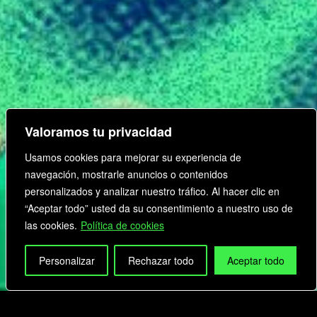
Valoramos tu privacidad
Usamos cookies para mejorar su experiencia de
navegación, mostrarle anuncios o contenidos
personalizados y analizar nuestro tráfico. Al hacer clic en
“Aceptar todo” usted da su consentimiento a nuestro uso de
las cookies.
Política de cookies
Personalizar
Rechazar todo
Aceptar todo